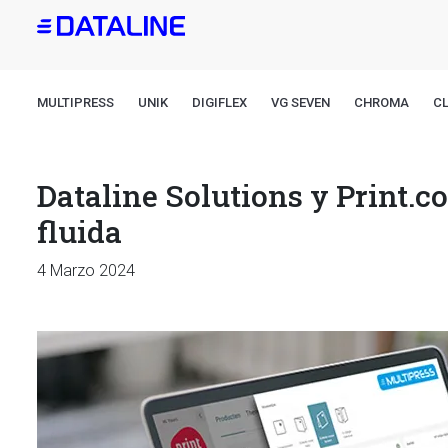
Pasar
al
contenido
principal
MULTIPRESS
UNIK
DIGIFLEX
VG SEVEN
CHROMA
CL
Dataline Solutions y Print.
fluida
4 Marzo 2024