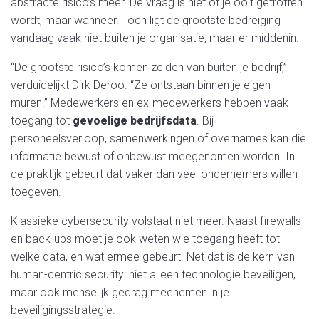
abstracte risico’s meer. De vraag is niet of je ooit getroffen
wordt, maar wanneer. Toch ligt de grootste bedreiging
vandaag vaak niet buiten je organisatie, maar er middenin.
“De grootste risico’s komen zelden
van buiten je bedrijf
,”
verduidelijkt Dirk Deroo. “Ze ontstaan binnen je eigen
muren.” Medewerkers en ex-medewerkers hebben vaak
toegang tot
gevoelige
bedrijfsdata
. Bij
personeelsverloop, samenwerkingen of overnames kan die
informatie bewust of onbewust meegenomen worden. In
de praktijk gebeurt dat vaker dan veel ondernemers willen
toegeven.
Klassieke cybersecurity volstaat niet meer. Naast firewalls
en back-ups moet je ook weten wie toegang heeft tot
welke data, en wat ermee gebeurt. Net dat is de kern van
human-centric security: niet alleen technologie beveiligen,
maar ook menselijk gedrag meenemen in je
beveiligingsstrategie.