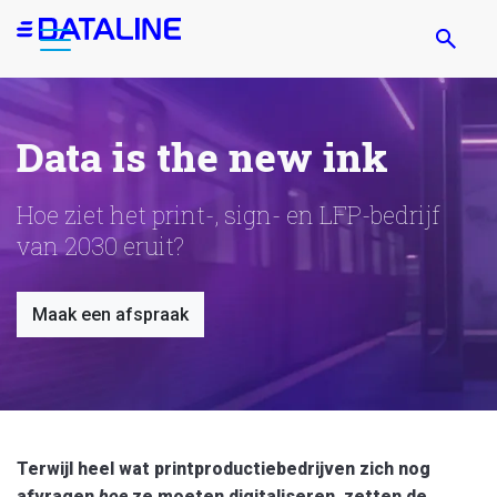
Overslaan
en
naar
de
inhoud
Data is the new ink
gaan
Hoe ziet het print-, sign- en LFP-bedrijf
van 2030 eruit?
Maak een afspraak
Terwijl heel wat printproductiebedrijven zich nog
afvragen
hoe
ze moeten digitaliseren, zetten de