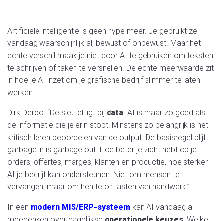
Artificiële intelligentie is geen hype meer. Je gebruikt ze
vandaag waarschijnlijk al, bewust of onbewust. Maar het
echte verschil maak je niet door AI te gebruiken om teksten
te schrijven of taken te versnellen. De echte meerwaarde zit
in hoe je AI inzet om je grafische bedrijf slimmer te laten
werken.
Dirk Deroo: “De sleutel ligt bij
data
. AI is maar zo goed als
de informatie die je erin stopt. Minstens zo belangrijk is het
kritisch leren beoordelen van de output. De basisregel blijft:
garbage in is garbage out. Hoe beter je zicht hebt op je
orders, offertes, marges, klanten en productie, hoe sterker
AI je bedrijf kan ondersteunen. Niet om mensen te
vervangen, maar om hen te ontlasten van handwerk.”
In een
modern MIS/ERP-systeem
kan AI vandaag al
meedenken over dagelijkse
operationele keuzes
. Welke