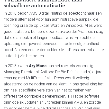
schaalbare automatisatie
In 2016 begon AMS Digital Printing de zoektocht naar een
modern alternatief voor hun administratieve aanpak, die
toen nog draaide op Excel, Word en Winbooks. Alles werd
gecentraliseerd beheerd door zaakvoerder Yvan, die inzag
dat die aanpak niet langer houdbaar was. Hij zocht een
oplossing die tijdwinst, eenvoud en toekomstgerichtheid
bood. Na een eerste demo bleek MultiPress perfect aan te
sluiten bij zijn behoeften.
In 2018 kwam
Ary Maes
aan het roer. Als voormalig
Managing Director bij Antilope De Bie Printing had hij al jaren
ervaring met MultiPress: "MultiPress wordt volledig
afgestemd op de noden van de klant. In ons geval ging het
om heel specifieke vereisten, van het opmaken van
offertes tot complexe berekeningen." Hij liet de software
onmiddellijk updaten en uitbreiden binnen AMS, en zorgde
zo voor een hernieuwde digitaliseringsslag. Zijn doel was