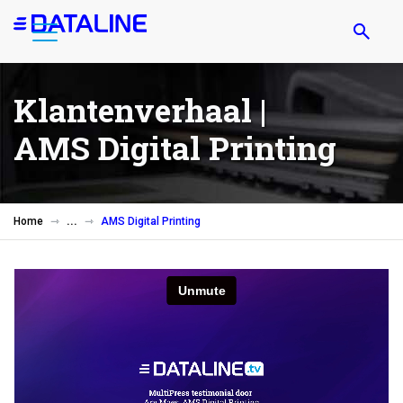
Overslaan
en
naar
de
Klantenverhaal |
inhoud
gaan
AMS Digital Printing
Home
AMS Digital Printing