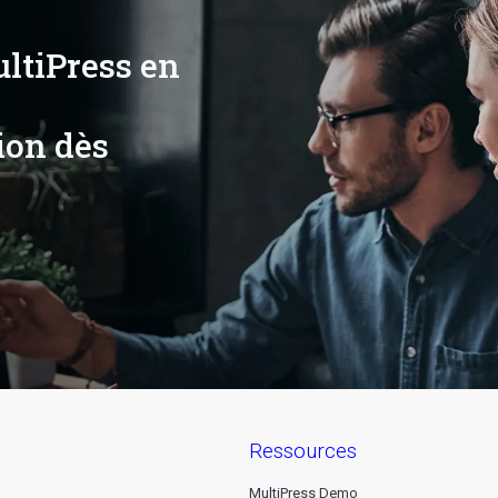
ultiPress en
ion dès
ressources
MultiPress Demo