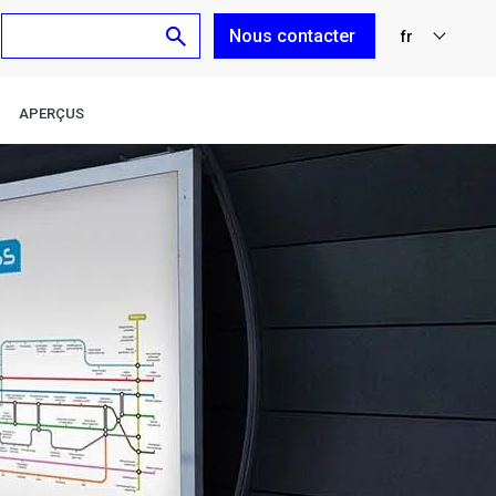
Nous contacter
fr
nl
APERÇUS
en
de
es