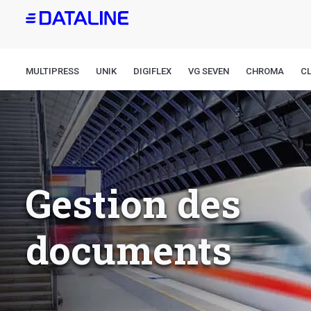
Aller
au
contenu
principal
MULTIPRESS
UNIK
DIGIFLEX
VG SEVEN
CHROMA
CL
Gestion des
documents