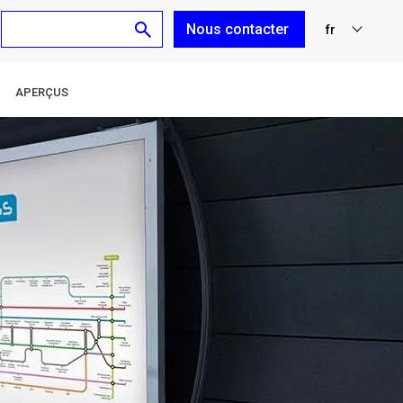
Nous contacter
fr
nl
APERÇUS
en
de
es