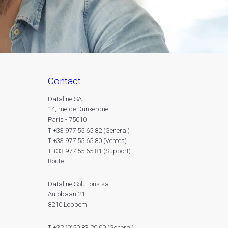
contact
Dataline SA
14, rue de Dunkerque
Paris - 75010
T +33 977 55 65 82 (General)
T +33 977 55 65 80 (Ventes)
T +33 977 55 65 81 (Support)
Route
Dataline Solutions sa
Autobaan 21
8210 Loppem
T +32 (0)50 83 20 00 (General)