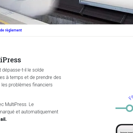
 de règlement
iPress
 dépasse-t-il le solde
mes à temps et de prendre des
Fa
 les problèmes financiers
c MultiPress. Le
emarqué et automatiquement
ail.