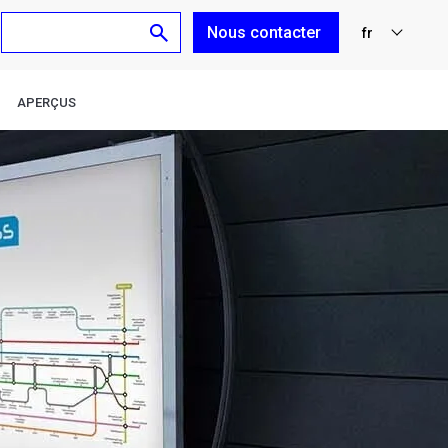
Nous contacter
fr
nl
APERÇUS
en
de
es