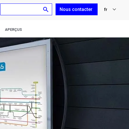
Nous contacter
fr
nl
APERÇUS
en
de
es