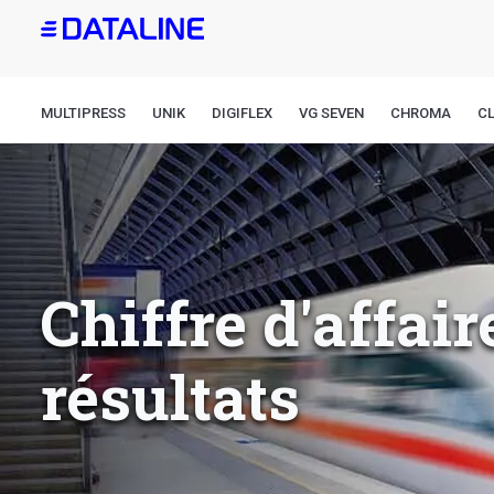
Aller
au
contenu
principal
MULTIPRESS
UNIK
DIGIFLEX
VG SEVEN
CHROMA
CL
Chiffre d'affair
résultats