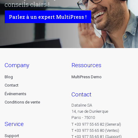
conseils clairs !
Parlez à un expert MultiPress !
company
ressources
Blog
MultiPress Demo
Contact
contact
Événements
Conditions de vente
Dataline SA
14, rue de Dunkerque
Paris - 75010
service
T +33 977 55 65 82 (General)
T +33 977 55 65 80 (Ventes)
Support
T +33 977 55 65 81 (Support)