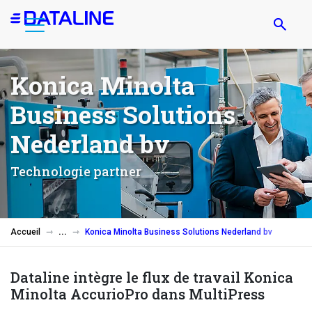
Aller
au
contenu
principal
Konica Minolta
Business Solutions
Nederland bv
Technologie partner
Accueil
Konica Minolta Business Solutions Nederland bv
Dataline intègre le flux de travail Konica
Minolta AccurioPro dans MultiPress