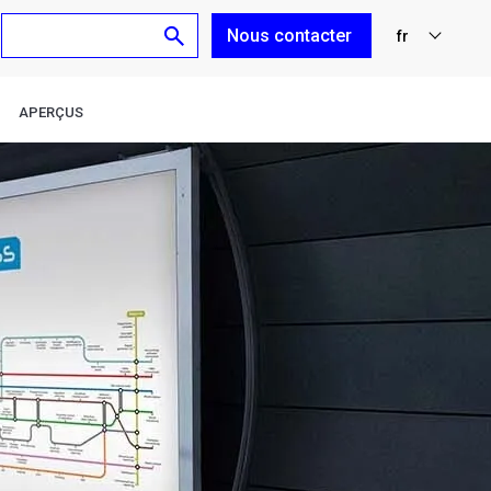
Nous contacter
fr
nl
APERÇUS
en
de
es