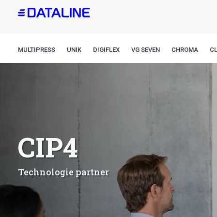
Aller
au
contenu
principal
MULTIPRESS
UNIK
DIGIFLEX
VG SEVEN
CHROMA
CL
CIP4
Technologie partner