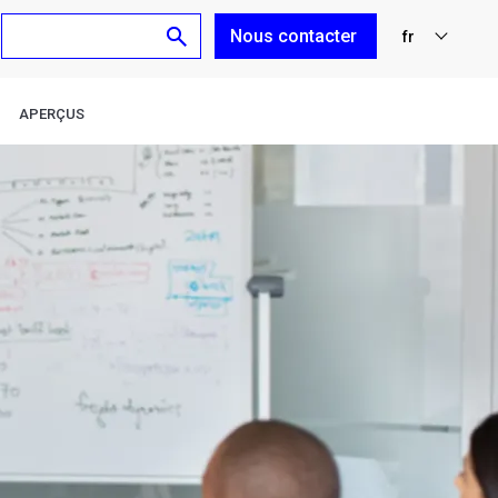
Nous contacter
fr
nl
APERÇUS
en
de
es