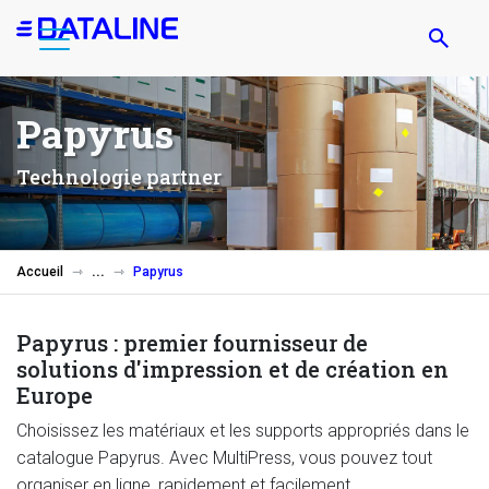
Aller
au
contenu
principal
Papyrus
Technologie partner
Accueil
Papyrus
Papyrus : premier fournisseur de
solutions d'impression et de création en
Europe
Choisissez les matériaux et les supports appropriés dans le
catalogue Papyrus. Avec MultiPress, vous pouvez tout
organiser en ligne, rapidement et facilement.