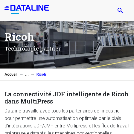
Aller
au
contenu
principal
Ricoh
Technologie partner
Accueil
Ricoh
La connectivité JDF intelligente de Ricoh
dans MultiPress
Dataline travaille avec tous les partenaires de l'industrie
pour permettre une automatisation optimale par le biais
d'intégrations JDF/JMF entre Multipress et les flux de travail
prépresse existants, les machines conventionnelles,