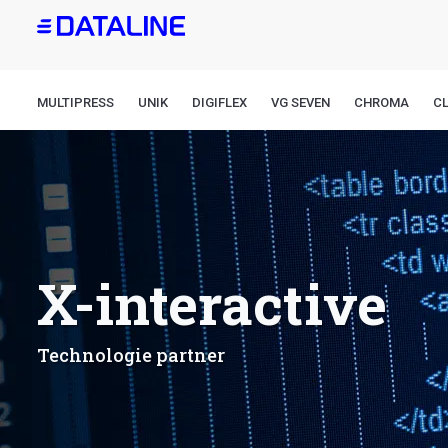
Aller
au
contenu
principal
MULTIPRESS
UNIK
DIGIFLEX
VG SEVEN
CHROMA
CL
X-interactive
Technologie partner