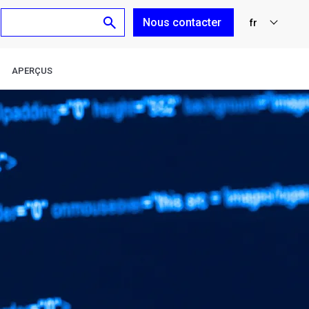
Nous contacter
fr
nl
APERÇUS
en
de
es