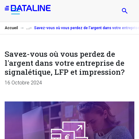
Aller
au
contenu
principal
Accueil
Savez-vous où vous perdez de l'argent dans votre entreprise
Savez-vous où vous perdez de
l'argent dans votre entreprise de
signalétique, LFP et impression?
16 Octobre 2024