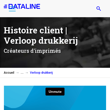
Aller
au
contenu
principal
Histoire client |
Verloop drukkerij
Créateurs d'imprimés
Accueil
Verloop drukkerij