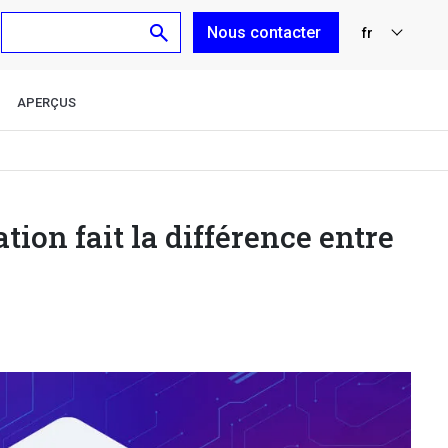
Nous contacter
fr
nl
APERÇUS
en
de
es
ion fait la différence entre