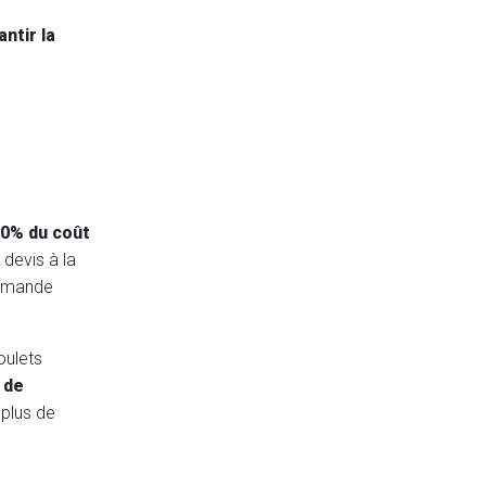
ntir la
40% du coût
devis à la
commande
oulets
 de
 plus de