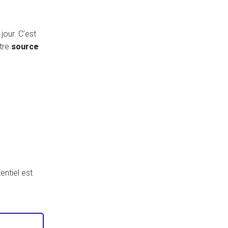
jour. C’est
tre
source
ntiel est