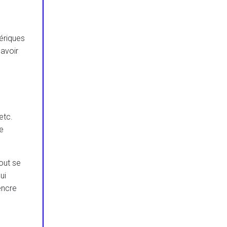
ériques
 avoir
etc.
e
out se
ui
encre