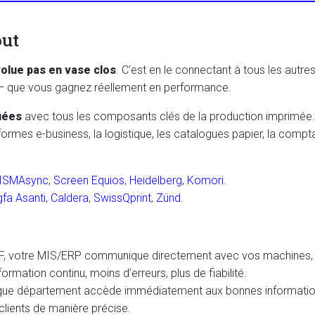
out
volue pas en vase clos
. C’est en le connectant à tous les autr
t – que vous gagnez réellement en performance.
fiées
avec tous les composants clés de la production imprimée.
ormes e-business, la logistique, les catalogues papier, la compta
ISMAsync
,
Screen Equios
,
Heidelberg
,
Komori
.
fa Asanti
,
Caldera
,
SwissQprint
,
Zünd
.
, votre MIS/ERP communique directement avec vos machines, l
nformation continu, moins d’erreurs, plus de fiabilité.
ue département accède immédiatement aux bonnes information
 clients de manière précise.