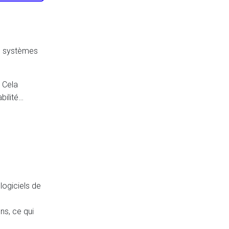
es systèmes
 Cela
bilité…
ogiciels de
s, ce qui