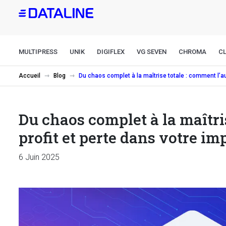
Aller
au
contenu
principal
MULTIPRESS
UNIK
DIGIFLEX
VG SEVEN
CHROMA
CL
Accueil
Blog
Du chaos complet à la maîtrise totale : comment l’aut
Du chaos complet à la maîtris
profit et perte dans votre im
6 Juin 2025