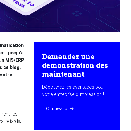
omatisation
e : jusqu’à
Demandez une
 un MIS/ERP
démonstration dès
s ce blog,
maintenant
 votre
Découvrez les avantages pour
votre entreprise d'impression !
Cliquez ici
→
ent, les
s, retards,