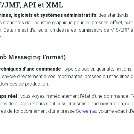
DF/JMF, API et XML
nes, logiciels et systèmes administratifs
, des standards
 standards de l’industrie graphique pour les presses offset, num
. Dataline est d’ailleurs l’un des rares fournisseurs de MIS/ERP à
4
.
Job Messaging Format)
 techniques d’une commande
: type de papier, quantité, finitions, 
es envoie directement à vos imprimantes, presses ou machines d
 données de production.
mps réel
: vous voyez immédiatement l’état d’une commande. T
ns délai. Ces retours sont aussi transmis à l’administration, ce q
eures de fonctionnement d’une presse
Screen
au volume exact d’