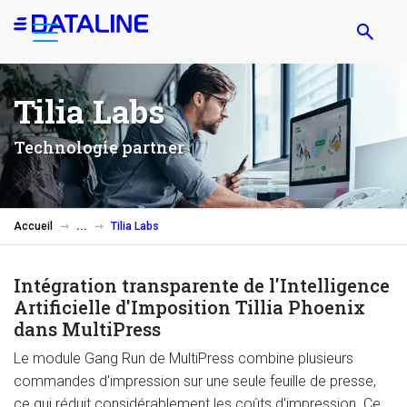
Aller
au
contenu
principal
Tilia Labs
Technologie partner
Accueil
Tilia Labs
Intégration transparente de l'Intelligence
Artificielle d'Imposition Tillia Phoenix
dans MultiPress
Le module Gang Run de MultiPress combine plusieurs
commandes d'impression sur une seule feuille de presse,
ce qui réduit considérablement les coûts d'impression. Ce