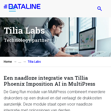
Overslaan
en
naar
de
Tilia Labs
inhoud
gaan
Technology partner
Home
Tilia Labs
Een naadloze integratie van Tillia
Phoenix Imposition AI in MultiPress
De Gang Run module van MultiPress combineert meerdere
drukorders op een drukvel en dat verlaagt de drukkosten
aanzienlijk. Deze module staat open voor naadloze
integratie met oplossingen van derden.