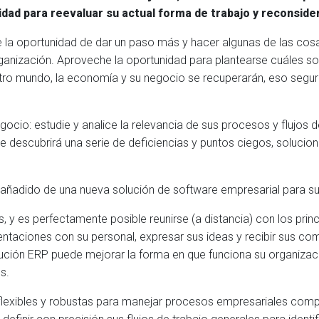
idad para reevaluar su actual forma de trabajo y reconsider
ne la oportunidad de dar un paso más y hacer algunas de las co
rganización. Aproveche la oportunidad para plantearse cuáles son
stro mundo, la economía y su negocio se recuperarán, eso segur
gocio: estudie y analice la relevancia de sus procesos y flujos 
 descubrirá una serie de deficiencias y puntos ciegos, solucion
or añadido de una nueva solución de software empresarial para 
s, y es perfectamente posible reunirse (a distancia) con los prin
entaciones con su personal, expresar sus ideas y recibir sus co
ción ERP puede mejorar la forma en que funciona su organizaci
s.
flexibles y robustas para manejar procesos empresariales comp