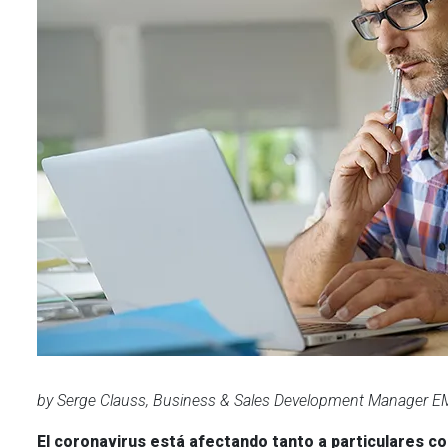
by Serge Clauss, Business & Sales Development Manager 
El coronavirus está afectando tanto a particulares c