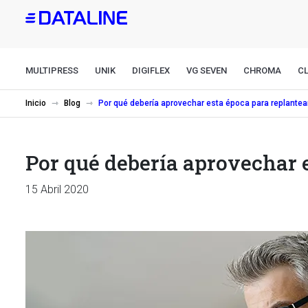
Pasar
al
contenido
principal
MULTIPRESS
UNIK
DIGIFLEX
VG SEVEN
CHROMA
CL
Inicio
Blog
Por qué debería aprovechar esta época para replantea
Por qué debería aprovechar e
15 Abril 2020