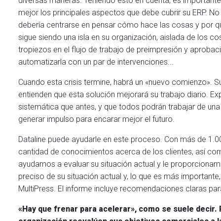
diversas maneras. Teniendo esto en cuenta, es importante d
mejor los principales aspectos que debe cubrir su ERP. No
debería centrarse en pensar cómo hace las cosas y por qu
sigue siendo una isla en su organización, aislada de los 
tropiezos en el flujo de trabajo de preimpresión y aprobac
automatizarla con un par de intervenciones...
Cuando esta crisis termine, habrá un «nuevo comienzo». S
entienden que esta solución mejorará su trabajo diario. 
sistemática que antes, y que todos podrán trabajar de una
generar impulso para encarar mejor el futuro.
Dataline puede ayudarle en este proceso. Con más de 1.00
cantidad de conocimientos acerca de los clientes, así c
ayudamos a evaluar su situación actual y le proporcionam
preciso de su situación actual y, lo que es más important
MultiPress. El informe incluye recomendaciones claras para
«Hay que frenar para acelerar», como se suele decir. 