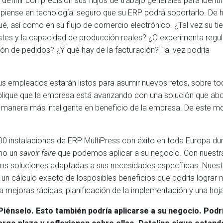
efinir con precisión sus flujos de trabajo generales para identif
 piense en tecnología: seguro que su ERP podrá soportarlo. De 
é, así como en su flujo de comercio electrónico. ¿Tal vez su t
costes y la capacidad de producción reales? ¿O experimenta reg
ión de pedidos? ¿Y qué hay de la facturación? Tal vez podría
us empleados estarán listos para asumir nuevos retos, sobre to
Explique que la empresa está avanzando con una solución que a
 manera más inteligente en beneficio de la empresa. De este mod
0 instalaciones de ERP MultiPress con éxito en toda Europa du
omo un
savoir faire
que podemos aplicar a su negocio. Con nuestras
os soluciones adaptadas a sus necesidades específicas. Nuestro 
e, un cálculo exacto de losposibles beneficios que podría lograr
 mejoras rápidas, planificación de la implementación y una hoja 
Piénselo. Esto también podría aplicarse a su negocio. Podr