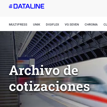
Pasar
al
contenido
principal
MULTIPRESS
UNIK
DIGIFLEX
VG SEVEN
CHROMA
CL
Archivo de
cotizaciones