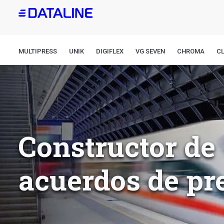
Pasar
al
contenido
principal
MULTIPRESS
UNIK
DIGIFLEX
VG SEVEN
CHROMA
CL
Constructor de
acuerdos de pr