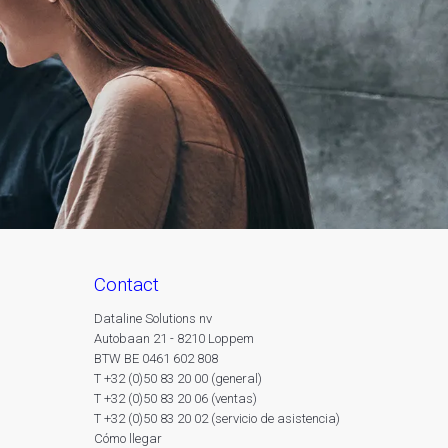
contact
Dataline Solutions nv
Autobaan 21 - 8210 Loppem
BTW BE 0461 602 808
T +32 (0)50 83 20 00 (general)
T +32 (0)50 83 20 06 (ventas)
T +32 (0)50 83 20 02 (servicio de asistencia)
Cómo llegar