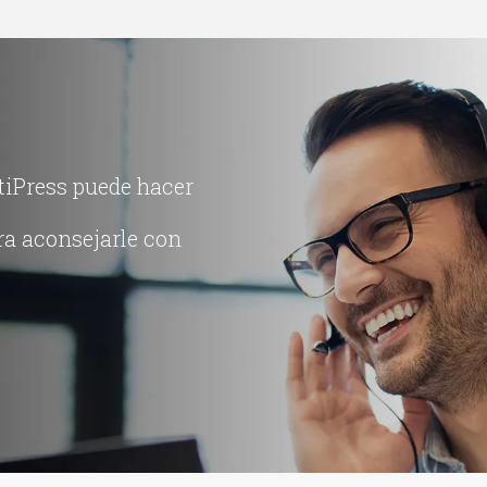
tiPress puede hacer
ra aconsejarle con