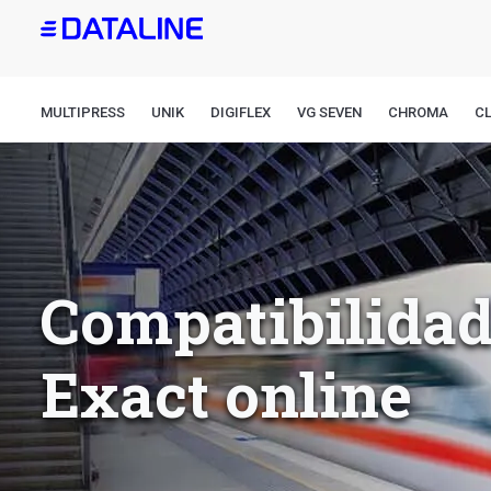
Pasar
al
contenido
principal
MULTIPRESS
UNIK
DIGIFLEX
VG SEVEN
CHROMA
CL
Compatibilidad
Exact online