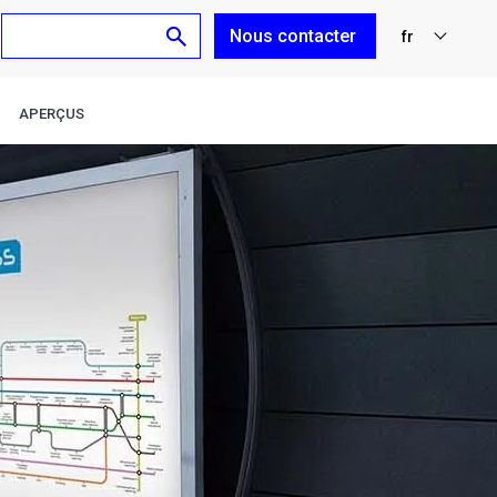
Nous contacter
fr
nl
APERÇUS
en
de
es