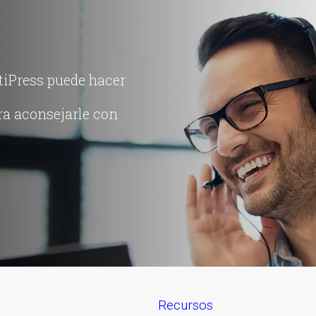
tiPress puede hacer
ra aconsejarle con
recursos