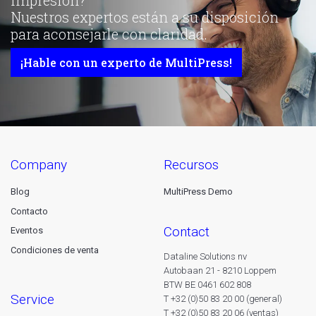
impresión?
Nuestros expertos están a su disposición
para aconsejarle con claridad.
¡Hable con un experto de MultiPress!
company
recursos
Blog
MultiPress Demo
Contacto
contact
Eventos
Condiciones de venta
Dataline Solutions nv
Autobaan 21 - 8210 Loppem
BTW BE 0461 602 808
service
T +32 (0)50 83 20 00 (general)
T +32 (0)50 83 20 06 (ventas)