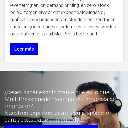
levertermijnen, on-demand printing, en zero-stock
beleid zorgen ervoor dat expeditieafdelingen bij
grafische productiebedrijven steeds meer zendingen
sneller in goede banen moeten zien te leiden. Verdere
automatisering vanuit MultiPress helpt daarbij.
Leer más
¿Desea saber exactamente qué es lo que
MultiPress puede hacer por su empresa de
impresión?
Nuestros expertos están a su disposición
para aconsejarle con claridad.