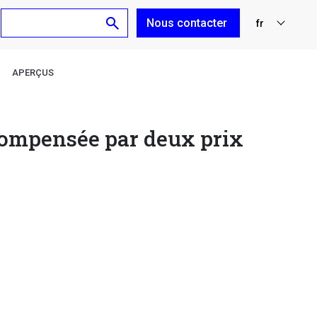
Nous contacter
fr
nl
APERÇUS
en
de
écompensée par deux prix
es