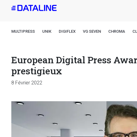
Aller
au
contenu
principal
MULTIPRESS
UNIK
DIGIFLEX
VG SEVEN
CHROMA
CL
European Digital Press Awar
prestigieux
8 Février 2022