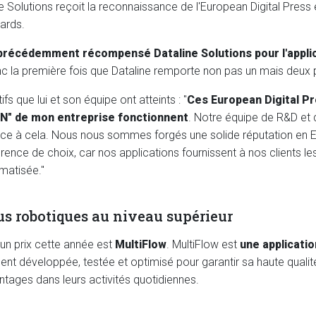
 Solutions reçoit la reconnaissance de l'European Digital Press 
ards.
précédemment récompensé Dataline Solutions pour l'applicat
nc la première fois que Dataline remporte non pas un mais deux p
fs que lui et son équipe ont atteints : "
Ces European Digital P
"ADN" de mon entreprise fonctionnent
. Notre équipe de R&D et 
ce à cela. Nous nous sommes forgés une solide réputation en E
nce de choix, car nos applications fournissent à nos clients les
matisée."
us robotiques au niveau supérieur
 un prix cette année est
MultiFlow
. MultiFlow est
une applicati
 développée, testée et optimisé pour garantir sa haute qualité. L
ntages dans leurs activités quotidiennes.