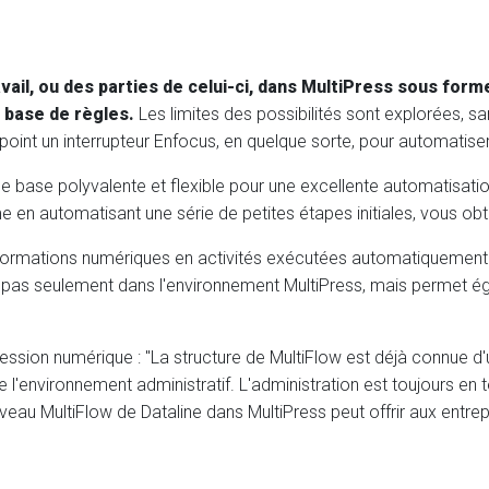
avail, ou des parties de celui-ci, dans MultiPress sous for
 base de règles.
Les limites des possibilités sont explorées, s
point un interrupteur Enfocus, en quelque sorte, pour automatiser
une base polyvalente et flexible pour une excellente automatisat
 en automatisant une série de petites étapes initiales, vous ob
 informations numériques en activités exécutées automatiquement 
ionne pas seulement dans l'environnement MultiPress, mais perme
sion numérique : "La structure de MultiFlow est déjà connue d'u
 de l'environnement administratif. L'administration est toujours 
veau MultiFlow de Dataline dans MultiPress peut offrir aux entre