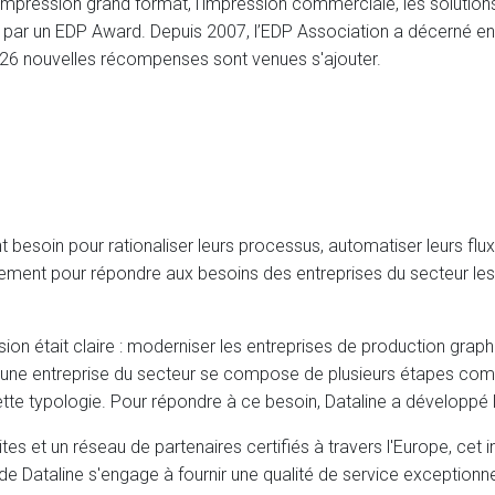
 l'impression grand format, l'impression commerciale, les solutions
 par un EDP Award. Depuis 2007, l’EDP Association a décerné e
 26 nouvelles récompenses sont venues s'ajouter.
nt besoin pour rationaliser leurs processus, automatiser leurs flu
ement pour répondre aux besoins des entreprises du secteur les pl
ion était claire : moderniser les entreprises de production graph
'une entreprise du secteur se compose de plusieurs étapes compl
cette typologie. Pour répondre à ce besoin, Dataline a développé 
tes et un réseau de partenaires certifiés à travers l'Europe, cet
e Dataline s'engage à fournir une qualité de service exceptionne