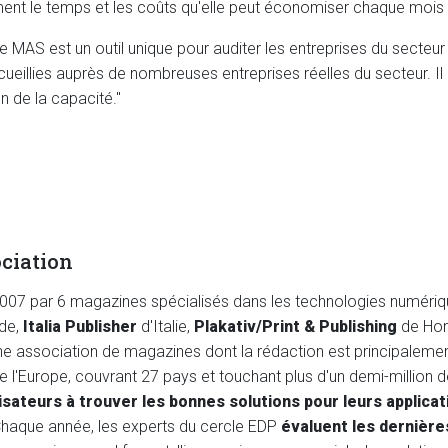
xactement le temps et les coûts qu'elle peut économiser chaque 
ine MAS est un outil unique pour auditer les entreprises du secteur 
illies auprès de nombreuses entreprises réelles du secteur. Il p
n de la capacité."
ociation
007 par 6 magazines spécialisés dans les technologies numériq
de,
Italia Publisher
d'Italie,
Plakativ/Print & Publishing
de Hon
une association de magazines dont la rédaction est principalemen
Europe, couvrant 27 pays et touchant plus d'un demi-million de
ilisateurs à trouver les bonnes solutions pour leurs applicat
 Chaque année, les experts du cercle EDP
évaluent les dernièr