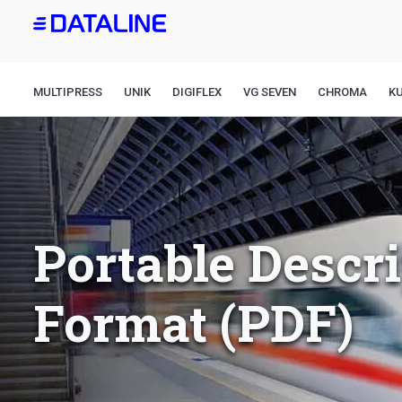
Direkt
zum
Inhalt
MULTIPRESS
UNIK
DIGIFLEX
VG SEVEN
CHROMA
K
Portable Descr
Format (PDF)