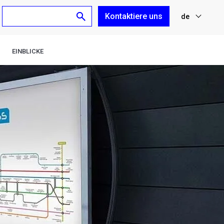
Kontaktiere uns
de
nl
EINBLICKE
fr
en
es