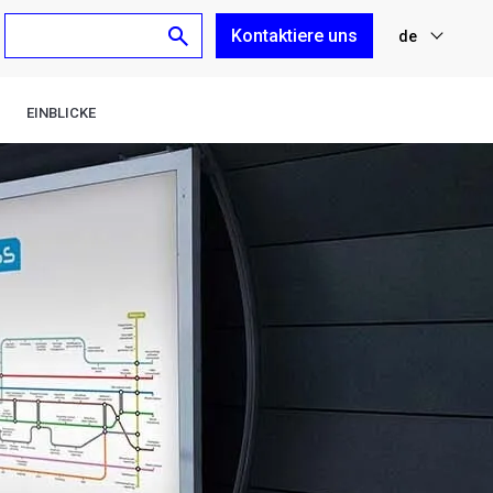
Kontaktiere uns
de
nl
EINBLICKE
fr
en
es