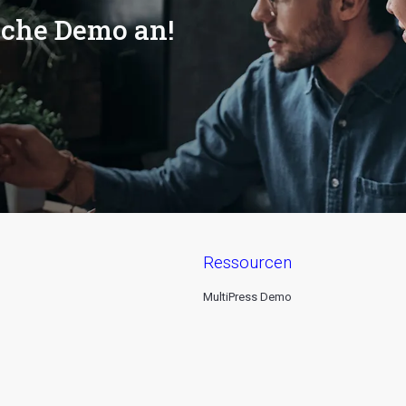
ische Demo an!
ressourcen
MultiPress Demo