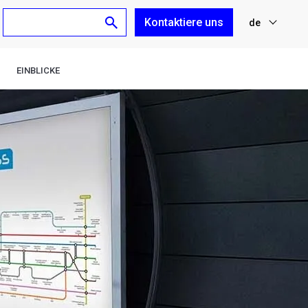
Kontaktiere uns
de
nl
EINBLICKE
fr
en
es