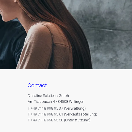
contact
Dataline Solutions Gmbh
Am Tiasbusch 4 - 34508 Willingen
T +49 7118 998 95 37 (Verwaltung)
T +49 7118 998 95 61 (Verkaufsabteilung)
T +49 7118 998 95 50 (Unterstützung)