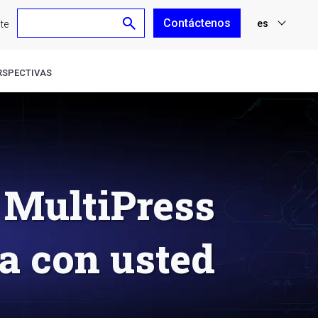
Contáctenos
es
nte
nl
RSPECTIVAS
fr
en
de
A MultiPress
a con usted