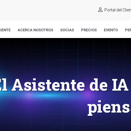
Portal del Clie
IENTE
ACERCA NOSOTROS
SOCIAS
PRECIOS
EVENTO
PE
l Asistente de I
piens