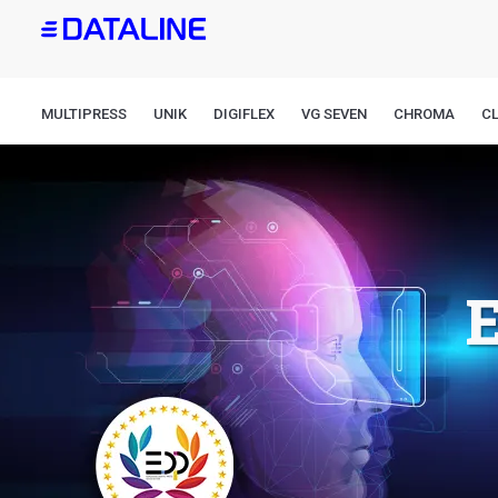
Pasar
al
contenido
principal
MULTIPRESS
UNIK
DIGIFLEX
VG SEVEN
CHROMA
CL
E