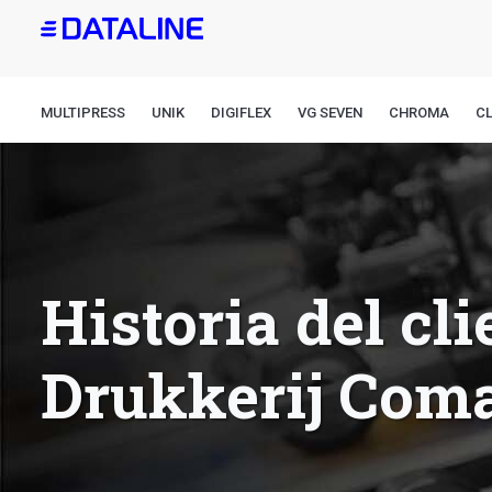
Pasar
al
contenido
principal
MULTIPRESS
UNIK
DIGIFLEX
VG SEVEN
CHROMA
CL
Historia del cli
Drukkerij Com