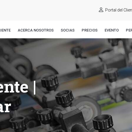
Portal del Clie
IENTE
ACERCA NOSOTROS
SOCIAS
PRECIOS
EVENTO
PE
ente |
ar