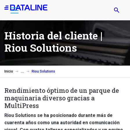
Pasar
al
contenido
principal
Historia del cliente |
Riou Solutions
Inicio
Riou Solutions
Rendimiento óptimo de un parque de
maquinaria diverso gracias a
MultiPress
Riou Solutions se ha posicionado durante más de
cuarenta años como una autoridad en comunicación
visual. Con cuatro talleres especializados y un equipo