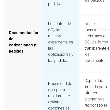
los pedidos.
pedido.
Los datos de
No se
CO
se
mencionan las
2
Documentación
muestran
emisiones de
de
claramente en
CO
de forma
2
cotizaciones y
las
transparente e
pedidos
cotizaciones y
los
los pedidos.
documentos.
Capacidad
Posibilidad de
limitada para
comparar
ofrecer
rápidamente
alternativas
distintas
responsables
opciones de