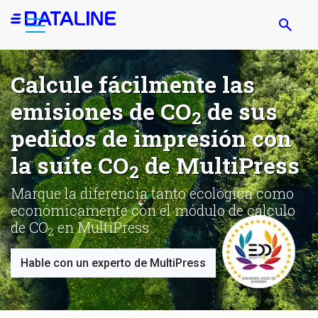
Pasar
al
contenido
principal
Calcule fácilmente las
emisiones de CO
de sus
2
pedidos de impresión con
la suite CO
de MultiPress
2
Marque la diferencia tanto ecológica como
económicamente con el módulo de cálculo
de CO
en MultiPress
2
Hable con un experto de MultiPress