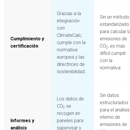
Gracias a la
Sin un método
integración
estandarizado
con
para calcular l
ClimateCalc,
Cumplimiento y
emisiones de
cumple con la
certificación
CO
, es más
2
normativa
difícil cumplir
europea y las
con la
directrices de
normativa.
sostenibilidad.
Sin datos
Los datos de
estructurados
CO
se
2
para el análisis
recogen en
interno de
Informes y
paneles para
emisiones de
análisis
supervisar y