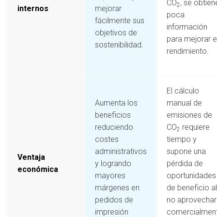
CO
, se obtien
2
internos
mejorar
poca
fácilmente sus
información
objetivos de
para mejorar e
sostenibilidad.
rendimiento.
El cálculo
Aumenta los
manual de
beneficios
emisiones de
reduciendo
CO
requiere
2
costes
tiempo y
administrativos
supone una
Ventaja
y logrando
pérdida de
económica
mayores
oportunidades
márgenes en
de beneficio al
pedidos de
no aprovechar
impresión
comercialmen