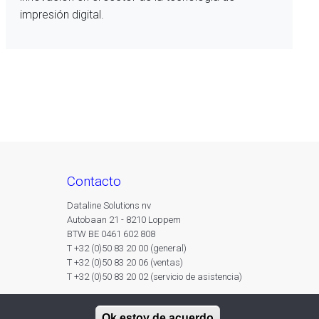
impresión digital.
contacto
Dataline Solutions nv
Autobaan 21 - 8210 Loppem
BTW BE 0461 602 808
T +32 (0)50 83 20 00 (general)
T +32 (0)50 83 20 06 (ventas)
T +32 (0)50 83 20 02 (servicio de asistencia)
Ok estoy de acuerdo