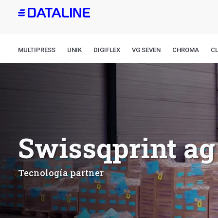
Pasar
al
contenido
principal
MULTIPRESS
UNIK
DIGIFLEX
VG SEVEN
CHROMA
CL
Swissqprint ag
Tecnología partner