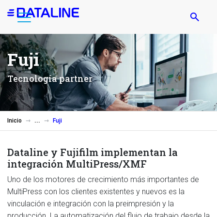
Pasar
al
contenido
principal
Fuji
Tecnología partner
Inicio
Fuji
Dataline y Fujifilm implementan la
integración MultiPress/XMF
Uno de los motores de crecimiento más importantes de
MultiPress con los clientes existentes y nuevos es la
vinculación e integración con la preimpresión y la
producción. La automatización del flujo de trabajo desde la