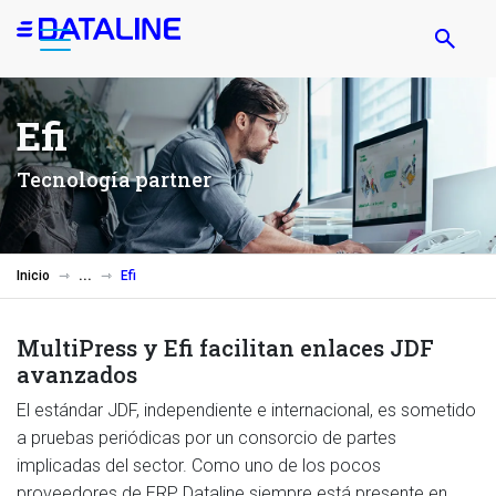
Pasar
al
contenido
principal
Efi
Tecnología partner
Inicio
Efi
MultiPress y Efi facilitan enlaces JDF
avanzados
El estándar JDF, independiente e internacional, es sometido
a pruebas periódicas por un consorcio de partes
implicadas del sector. Como uno de los pocos
proveedores de ERP, Dataline siempre está presente en