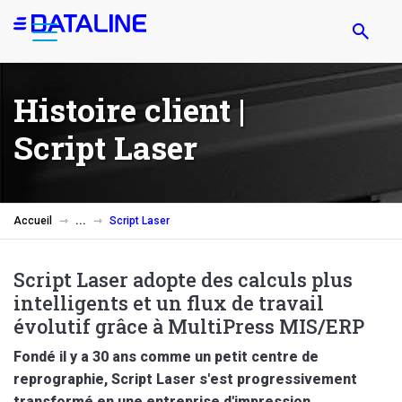
Aller
au
contenu
principal
Histoire client |
Script Laser
Accueil
Script Laser
Script Laser adopte des calculs plus
intelligents et un flux de travail
évolutif grâce à MultiPress MIS/ERP
Fondé il y a 30 ans comme un petit centre de
reprographie, Script Laser s'est progressivement
transformé en une entreprise d'impression