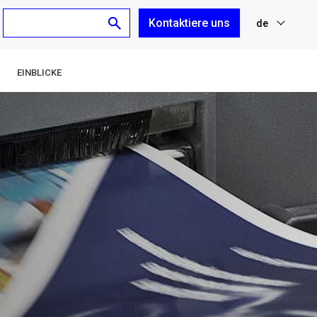
Kontaktiere uns
de
nl
EINBLICKE
fr
en
es