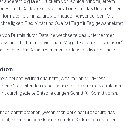
er anderem digitalen Druckern von Konica Minolta, einem
on Roland. Dank dieser Kombination kann das Unternehmen
informaten bis hin zu großformatigen Anwendungen. Mit
ligkeit, Flexibilität und Qualität Tag für Tag gewährleistet.
 von Drumis durch Dataline wechselte das Unternehmen
ess ansieht, hat man viel mehr Möglichkeiten zur Expansion“,
ichte es PrintX, sich weiter zu professionalisieren und zu
ation
rs beliebt. Wilfred erläutert: „Was mir an MultiPress
t den Mitarbeitenden dabei, schnell eine korrekte Kalkulation
mt durch gezielte Entscheidungen Schritt für Schritt voran.
önnen damit arbeiten: „Wenn man bei einer Broschüre das
ibt, kann man bereits eine korrekte Kalkulation erstellen.