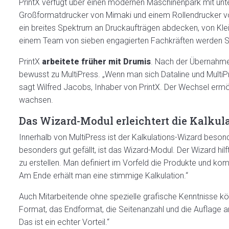
PrintX verfügt über einen modernen Maschinenpark mit unt
Großformatdrucker von Mimaki und einem Rollendrucker v
ein breites Spektrum an Druckaufträgen abdecken, von Kle
einem Team von sieben engagierten Fachkräften werden Schnel
PrintX
arbeitete früher mit Drumis
. Nach der Übernahme
bewusst zu MultiPress. „Wenn man sich Dataline und MultiPr
sagt Wilfred Jacobs, Inhaber von PrintX. Der Wechsel ermögl
wachsen.
Das Wizard-Modul erleichtert die Kalkul
Innerhalb von MultiPress ist der Kalkulations-Wizard besonde
besonders gut gefällt, ist das Wizard-Modul. Der Wizard hilf
zu erstellen. Man definiert im Vorfeld die Produkte und kom
Am Ende erhält man eine stimmige Kalkulation.“
Auch Mitarbeitende ohne spezielle grafische Kenntnisse k
Format, das Endformat, die Seitenanzahl und die Auflage ang
Das ist ein echter Vorteil.“