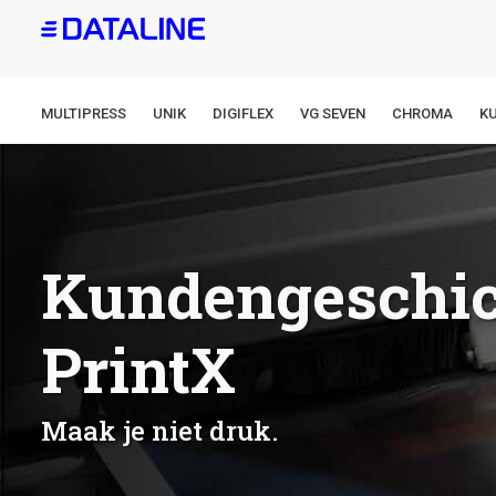
Direkt
zum
Inhalt
MULTIPRESS
UNIK
DIGIFLEX
VG SEVEN
CHROMA
K
Kundengeschich
PrintX
Maak je niet druk.