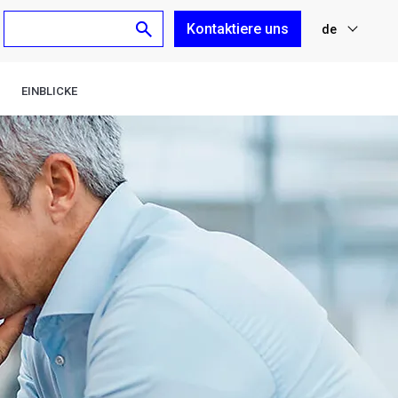
Kontaktiere uns
de
nl
EINBLICKE
fr
en
es