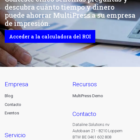
descubra cuánto tiempo y dinero
puede ahorrar MultiPress a su empresa
de impresión.
Acceder a la calculadora del ROI
empresa
recursos
Blog
MultiPress Demo
Contacto
contacto
Eventos
Dataline Solutions nv
Autobaan 21 - 8210 Loppem
servicio
BTW BE 0461 602 808