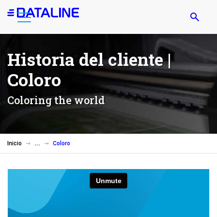
Pasar
al
contenido
principal
Historia del cliente |
Coloro
Coloring the world
Inicio
Coloro