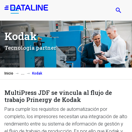
Pasar
al
contenido
principal
Kodak
Tecnología partner
Inicio
Kodak
MultiPress JDF se vincula al flujo de
trabajo Prinergy de Kodak
Para cumplir los requisitos de automatización por
completo, los impresores necesitan una integración de alto
rendimiento entre su sistema de información de gestión y
el flujo de trabajo de producción. Es por ello que Kodak y