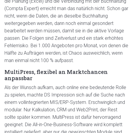
die Planung (Excel) und die Verbindung mit der Buchhaltung
(Compta Expert) erreicht man das natürlich nicht. Schon gar
nicht, wenn die Daten, die an dieselbe Buchhaltung
weitergegeben werden, dann noch einmal gesondert
bearbeitet werden müssen, damit sie in die aktive Vorlage
passen. Die Folgen sind Zeitverlust und ein stark erhöhtes
Fehlerrisiko. Bei 1.000 Angeboten pro Monat, von denen die
Hälfte zu Aufträgen werden, ist Chaos ausweichlich, wenn
man einmal nicht 100 % aufpasst.
MultiPress, flexibel an Marktchancen
anpassbar
Als der Wunsch aufkam, auch online eine bedeutende Rolle
zu spielen, machte DS Impression sich auf die Suche nach
einem vollintegrierten MIS/ERP-System. Erschwinglich und
modular. Nur Kalkulation, CRM und Web2Print, der Rest
sollte später kommen. MultiPress ist dafür hervorragend
geeignet. Die All-in-One-Business-Software wird komplett
installiert geliefert, aber nur die gewünschten Module sind