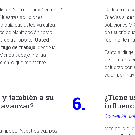
ieran “comunicarse” entre sí?
Cada empresa 
. Nuestras soluciones
Gracias al
car
logía que usted ya utiliza:
soluciones MIS
s de planificación hasta
de usuario que
s de transporte.
Usted
fácilmente ma
flujo de trabajo
,
desde la
Tanto si diri
? Menos trabajo manual,
actor internac
e en lo que realmente
esfuerzo con 
valor, por mu
6.
 y también a su
¿Tiene u
 avanzar?
influenc
Cocreación co
Más de lo que 
e tampoco. Nuestros equipos