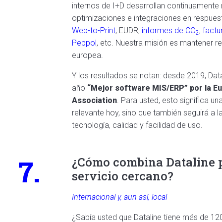
internos de I+D desarrollan continuamente
optimizaciones e integraciones en respues
Web-to-Print
,
EUDR
,
informes de CO
,
factu
2
Peppol
, etc. Nuestra misión es mantener ren
europea.
Y los resultados se notan: desde 2019, Da
año
“Mejor software MIS/ERP” por la Eu
Association
. Para usted, esto significa u
relevante hoy, sino que también seguirá a 
tecnología, calidad y facilidad de uso.
7.
¿Cómo combina Dataline 
servicio cercano?
Internacional y, aun así, local
¿Sabía usted que Dataline tiene más de 120