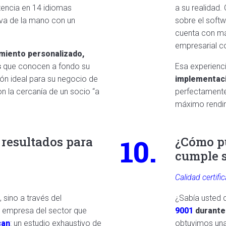
stencia en 14 idiomas
a su realidad.
l va de la mano con un
sobre el softw
cuenta con m
empresarial c
iento personalizado,
s
que conocen a fondo su
Esa experienc
ón ideal para su negocio de
implementac
on la cercanía de un socio “a
perfectamente
máximo rendim
10.
 resultados para
¿Cómo pu
cumple 
Calidad certif
 sino a través del
¿Sabía usted 
a empresa del sector que
9001
durante
can
: un estudio exhaustivo de
obtuvimos una