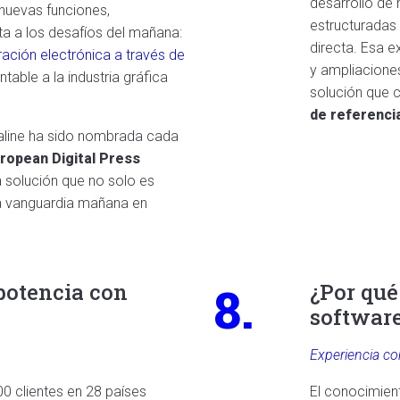
desarrollo de
 nuevas funciones,
estructuradas 
ta a los desafíos del mañana:
directa. Esa e
ración electrónica a través de
y ampliaciones
table a la industria gráfica
solución que c
de referenci
taline ha sido nombrada cada
ropean Digital Press
na solución que no solo es
la vanguardia mañana en
8.
potencia con
¿Por qué
softwar
Experiencia co
0 clientes en 28 países
El conocimien