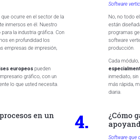
Software verti
 que ocurre en el sector de la
No, no todo el
 inmersos en él. Nuestro
están diseñad
para la industria gráfica. Con
programas gen
os en profundidad los
software vert
las empresas de impresión,
producción.
Cada módulo, f
aíses europeos
pueden
especialmen
 empresario gráfico, con un
inmediato, sin
nte lo que usted necesita.
más rápida, má
diaria.
4.
 procesos en un
¿Cómo ga
apoyand
Software que c