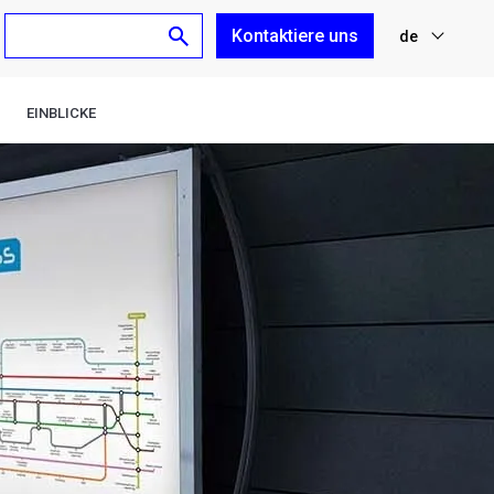
Kontaktiere uns
de
nl
EINBLICKE
fr
en
es