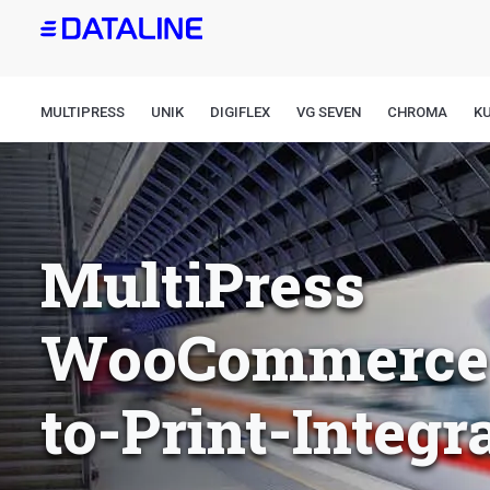
Direkt
zum
Inhalt
MULTIPRESS
UNIK
DIGIFLEX
VG SEVEN
CHROMA
K
MultiPress
WooCommerce
to-Print-Integr