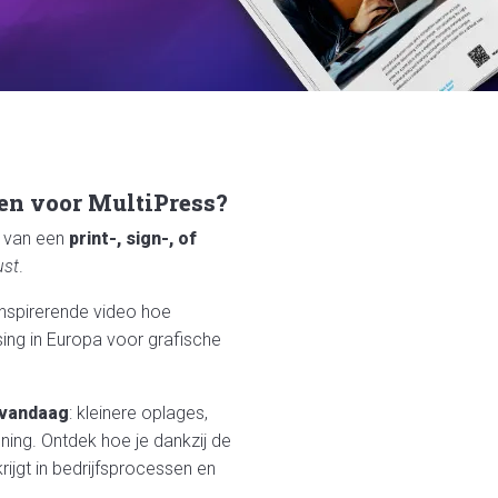
ven voor MultiPress?
g van een
print-, sign-, of
st
.
 inspirerende video hoe
ng in Europa voor grafische
 vandaag
: kleinere oplages,
ning. Ontdek hoe je dankzij de
rijgt in bedrijfsprocessen en