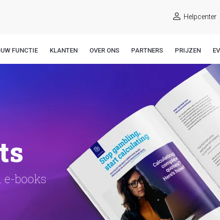
Helpcenter
OUW FUNCTIE
KLANTEN
OVER ONS
PARTNERS
PRIJZEN
E
ts
n e-books