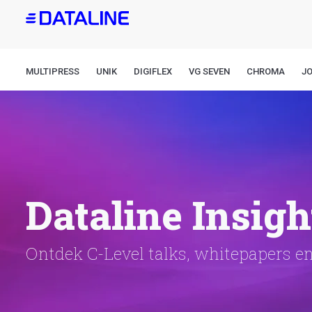
Overslaan
en
naar
de
MULTIPRESS
UNIK
DIGIFLEX
VG SEVEN
CHROMA
J
inhoud
gaan
Dataline Insigh
Ontdek C-Level talks, whitepapers e