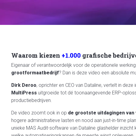
Waarom kiezen
+1.000
grafische bedrij
Eigenaar of verantwoordelijk voor de operationele werkin
grootformaatbedrijf
? Dan is deze video een absolute
mu
Dirk Deroo
, oprichter en CEO van Dataline, vertelt in deze
MultiPress
uitgroeide tot dé toonaangevende ERP-oplossi
productiebedrijven.
De video zoomt ook in op
de grootste uitdagingen van
hogere administratieve lasten en nood aan just-in-time plan
unieke MAS Audit-software van Dataline glashelder inzicht k
welke automatiseringskansen de meeste winst opleveren.