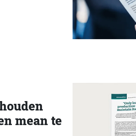
 houden
 en mean te