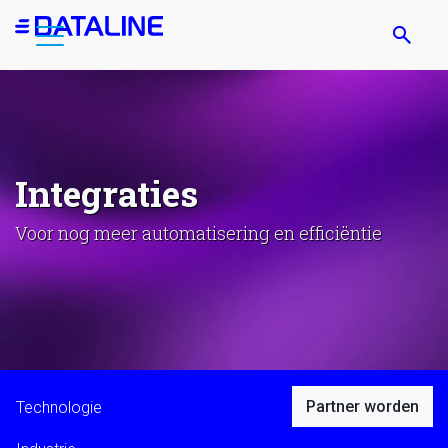
Overslaan
en
naar
de
inhoud
gaan
Integraties
Voor nog meer automatisering en efficiëntie
Partner worden
Technologie