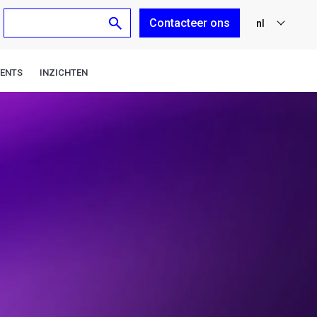
Contacteer ons
nl
fr
VENTS
INZICHTEN
en
de
es