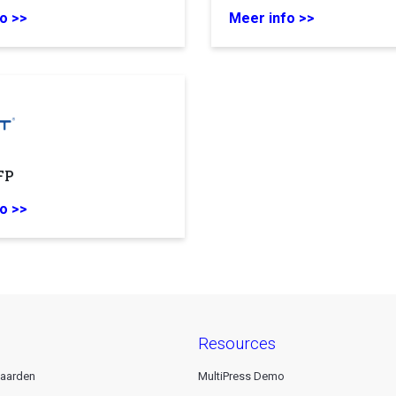
o >>
Meer info >>
FP
o >>
resources
aarden
MultiPress Demo