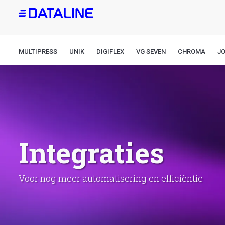
Overslaan
en
naar
de
MULTIPRESS
UNIK
DIGIFLEX
VG SEVEN
CHROMA
J
inhoud
gaan
Integraties
Voor nog meer automatisering en efficiëntie